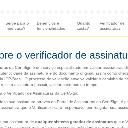
Serve para o
Benefícios e
Quanto
Verificador de
meu caso?
funcionalidades
custa?
assinaturas
bre
o verificador de assinat
turas da CertiSign é um serviço especializado em validar assinaturas di
 autenticidade da assinatura e do documento original, assim como chec
 da ICP-Brasil. O processo de validação envolve validar o caminho de c
 e, se a assinatura possuir, validar carimbos do tempo.
 o Verificador de Assinaturas da CertiSign:
eito sua assinatura através do Portal de Assinaturas da CertiSign, é po
assinatura que o Verificador ficará responsável por resgatar sua assin
r uma assinatura de
qualquer sistema gerador de assinatura
que o Ve
ação e, inclusive, indicará se a assinatura está dentro das normas da I