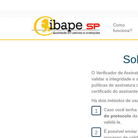
Como
funciona?
So
O Verificador de Assina
validar a integridade e
políticas de assinatura
certificado do assinante
Há dois métodos de usar
Caso você tenha f
1
do protocolo
da 
validá-la.
É possível envia
2
processo de valid