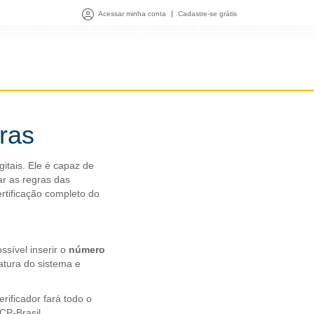
Acessar minha conta
Cadastre-se grátis
uras
gitais. Ele é capaz de
ar as regras das
ertificação completo do
ssível inserir o
número
atura do sistema e
rificador fará todo o
CP-Brasil.